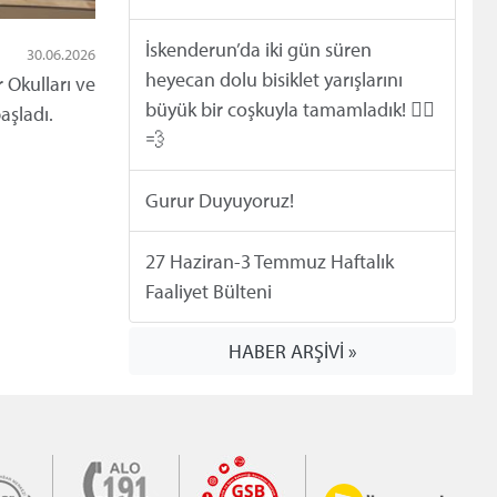
İskenderun’da iki gün süren
30.06.2026
heyecan dolu bisiklet yarışlarını
 Okulları ve
büyük bir coşkuyla tamamladık! 🚴‍♂️
aşladı.
💨
Gurur Duyuyoruz!
27 Haziran-3 Temmuz Haftalık
Faaliyet Bülteni
HABER ARŞİVİ »