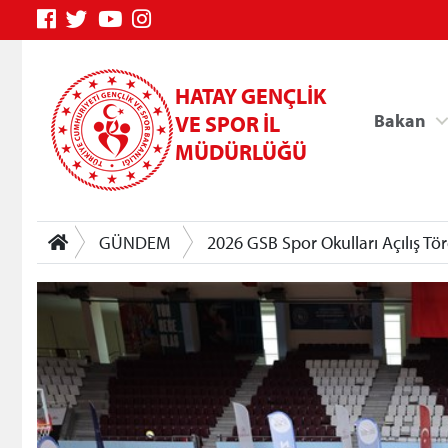
HATAY GENÇLİK
Bakan
VE SPOR İL
MÜDÜRLÜĞÜ
GÜNDEM
2026 GSB Spor Okulları Açılış Töre
Genç Bilgi Sistemi