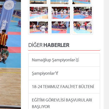
DİĞER
HABERLER
Namağlup Şampiyonlar🥇
Şampiyonlar🏅
18-24 TEMMUZ FAALİYET BÜLTENİ
EĞİTİM GÖREVLİSİ BAŞVURULARI
BAŞLIYOR