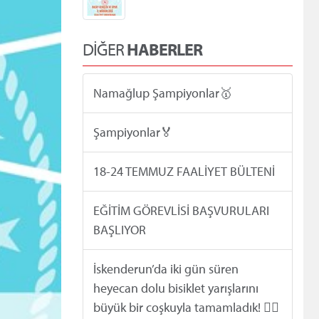
DİĞER
HABERLER
Namağlup Şampiyonlar🥇
Şampiyonlar🏅
18-24 TEMMUZ FAALİYET BÜLTENİ
EĞİTİM GÖREVLİSİ BAŞVURULARI
BAŞLIYOR
İskenderun’da iki gün süren
heyecan dolu bisiklet yarışlarını
büyük bir coşkuyla tamamladık! 🚴‍♂️