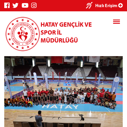
×
Hızlı Erişim
HATAY GENÇLİK VE
SPOR İL
MÜDÜRLÜĞÜ
Genç Bilgi
Spor Bilgi
Kredi/Yurt
Sistemi
Sistemi
İşlemleri
Kredi/Yurt E-
Ödeme