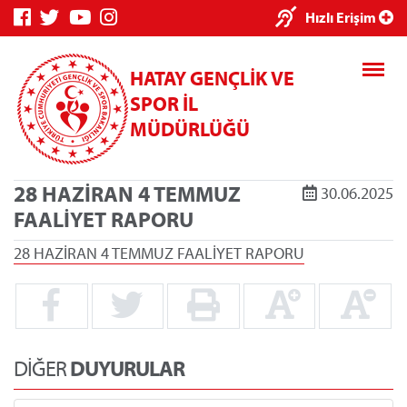
×
Hızlı Erişim
HATAY GENÇLİK VE
SPOR İL
MÜDÜRLÜĞÜ
28 HAZİRAN 4 TEMMUZ
30.06.2025
Genç Bilgi
Spor Bilgi
Kredi/Yurt
FAALİYET RAPORU
Sistemi
Sistemi
İşlemleri
28 HAZİRAN 4 TEMMUZ FAALİYET RAPORU
Kredi/Yurt E-
Ödeme
DİĞER
DUYURULAR