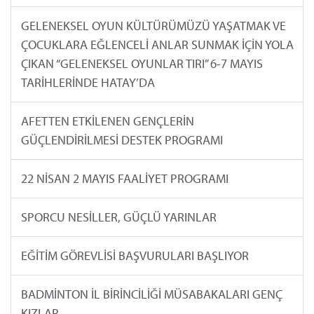
GELENEKSEL OYUN KÜLTÜRÜMÜZÜ YAŞATMAK VE
ÇOCUKLARA EĞLENCELİ ANLAR SUNMAK İÇİN YOLA
ÇIKAN “GELENEKSEL OYUNLAR TIRI” 6-7 MAYIS
TARİHLERİNDE HATAY’DA
AFETTEN ETKİLENEN GENÇLERİN
GÜÇLENDİRİLMESİ DESTEK PROGRAMI
22 NİSAN 2 MAYIS FAALİYET PROGRAMI
SPORCU NESİLLER, GÜÇLÜ YARINLAR
EĞİTİM GÖREVLİSİ BAŞVURULARI BAŞLIYOR
BADMİNTON İL BİRİNCİLİĞİ MÜSABAKALARI GENÇ
KIZLAR