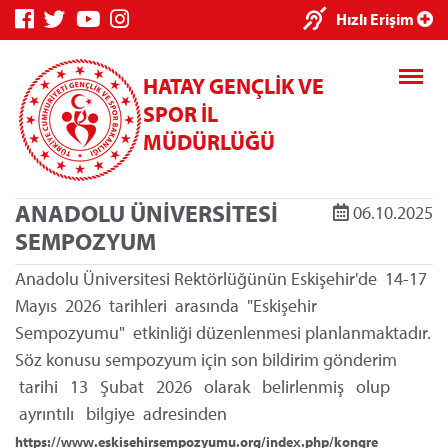
×
Hızlı Erişim
HATAY GENÇLİK VE
SPOR İL
MÜDÜRLÜĞÜ
ANADOLU ÜNİVERSİTESİ
06.10.2025
Genç Bilgi
Spor Bilgi
Kredi/Yurt
SEMPOZYUM
Sistemi
Sistemi
İşlemleri
Anadolu Üniversitesi Rektörlüğünün Eskişehir'de 14-17
Mayıs 2026 tarihleri arasında "Eskişehir
Sempozyumu" etkinliği düzenlenmesi planlanmaktadır.
Söz konusu sempozyum için son bildirim gönderim
Kredi/Yurt E-
tarihi 13 Şubat 2026 olarak belirlenmiş olup
Ödeme
ayrıntılı bilgiye adresinden
https://www.eskisehirsempozyumu.org/index.php/kongre