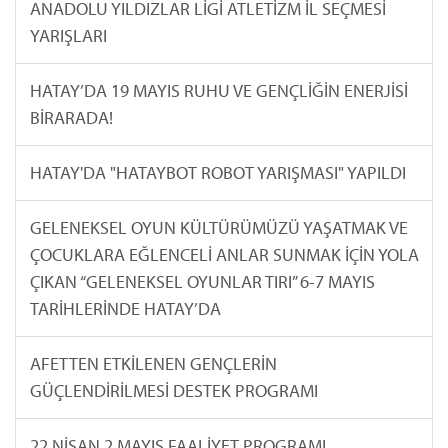
ANADOLU YILDIZLAR LİGİ ATLETİZM İL SEÇMESİ
YARIŞLARI
HATAY’DA 19 MAYIS RUHU VE GENÇLİĞİN ENERJİSİ
BİRARADA!
HATAY'DA "HATAYBOT ROBOT YARIŞMASI" YAPILDI
GELENEKSEL OYUN KÜLTÜRÜMÜZÜ YAŞATMAK VE
ÇOCUKLARA EĞLENCELİ ANLAR SUNMAK İÇİN YOLA
ÇIKAN “GELENEKSEL OYUNLAR TIRI” 6-7 MAYIS
TARİHLERİNDE HATAY’DA
AFETTEN ETKİLENEN GENÇLERİN
GÜÇLENDİRİLMESİ DESTEK PROGRAMI
22 NİSAN 2 MAYIS FAALİYET PROGRAMI